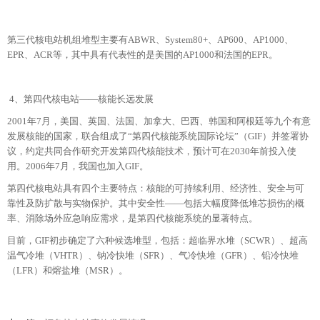
第三代核电站机组堆型主要有ABWR、System80+、AP600、AP1000、
EPR、ACR等，其中具有代表性的是美国的AP1000和法国的EPR。
4、第四代核电站——核能长远发展
2001年7月，美国、英国、法国、加拿大、巴西、韩国和阿根廷等九个有意
发展核能的国家，联合组成了“第四代核能系统国际论坛”（GIF）并签署协
议，约定共同合作研究开发第四代核能技术，预计可在2030年前投入使
用。2006年7月，我国也加入GIF。
第四代核电站具有四个主要特点：核能的可持续利用、经济性、安全与可
靠性及防扩散与实物保护。其中安全性——包括大幅度降低堆芯损伤的概
率、消除场外应急响应需求，是第四代核能系统的显著特点。
目前，GIF初步确定了六种候选堆型，包括：超临界水堆（SCWR）、超高
温气冷堆（VHTR）、钠冷快堆（SFR）、气冷快堆（GFR）、铅冷快堆
（LFR）和熔盐堆（MSR）。