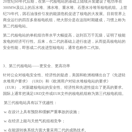
20世纪60年代后期，在第一代核电站的基础上陆续开发建设了电功率在
300MW及以上的压水堆、沸水堆、重水堆、石墨水冷堆等核电机组。上世
纪70年代，因石油涨价引发的能源危机促进了核电的大发展。目前世界上
商业运行的四百多座核电机组，绝大部分是在这段时期建成，习惯上称为
第二代核电站。
第二代核电站的单机组功率水平大幅提高，达到百万千瓦级，证明了核能
发电的经济可行性。后来，在二代的基础上进行改进，从而提高核电站的
安全性能，即形成二代改进型核电站，通常也称作二代加。
3、第三代核电站——更安全、更高功率
针对公众对核电安全性、经济性的疑虑，美国和欧洲相继出台了《先进轻
水堆用户要求》（URD）和《欧洲用户对轻水堆核电站的要求》
（EUR），对新建核电站的安全性、经济性和先进性提出了更高的要求。
国际上通常把满足URD文件或EUR文件的核电机组称为第三代核电机组。
第三代核电站具有以下优越性：
w. 在设计上具有预防和缓解严重事故的设施；
w. 在经济上能与天然气机组相竞争；
w. 在能源转换系统方面大量采用二代的成熟技术。